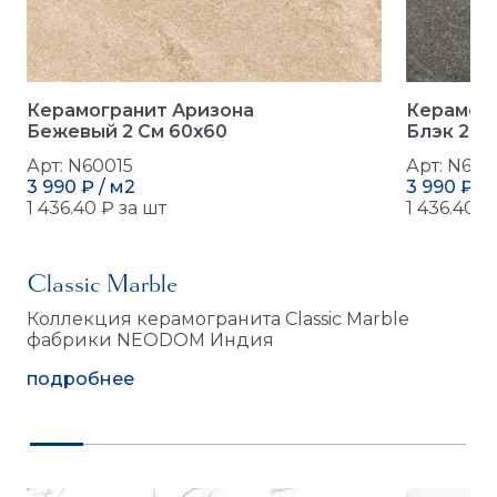
Керамогранит Аризона
Керамогр
Бежевый 2 См 60x60
Блэк 2 С
Арт: N60015
Арт: N600
3 990 ₽ / м2
3 990 ₽ / 
1 436.40 ₽ за шт
1 436.40 ₽
Classic Marble
Коллекция керамогранита Classic Marble
фабрики NEODOM Индия
подробнее