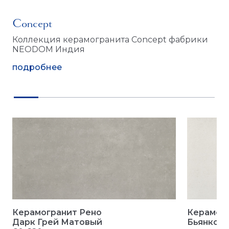
Concept
Коллекция керамогранита Concept фабрики
NEODOM Индия
подробнее
Керамогранит Рено
Керамогр
Дарк Грей Матовый
Бьянко М