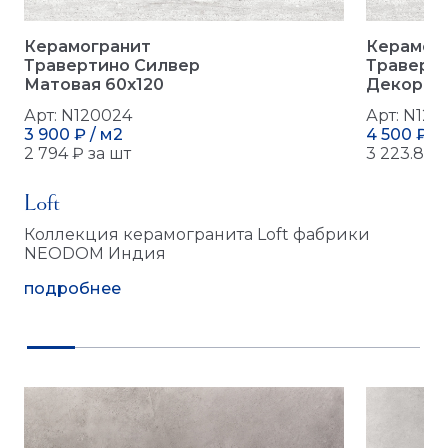
Керамогранит
Керамог
Травертино Силвер
Траверт
Матовая 60x120
Декор Ма
Арт: N120024
Арт: N120
3 900 ₽ / м2
4 500 ₽ /
2 794 ₽ за шт
3 223.80 
Loft
Коллекция керамогранита Loft фабрики
NEODOM Индия
подробнее