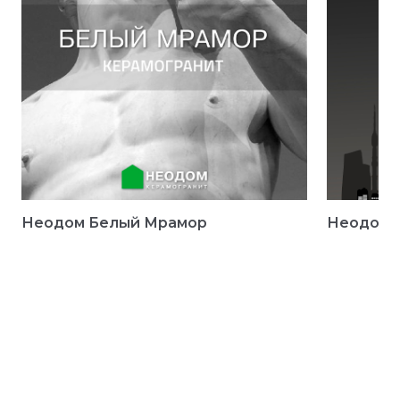
Неодом Белый Мрамор
Неодом 