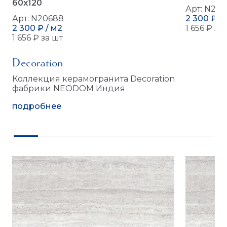
60x120
Арт: N20
Арт: N20688
2 300 ₽ /
2 300 ₽ / м2
1 656 ₽ за
1 656 ₽ за шт
Decoration
Коллекция керамогранита Decoration
фабрики NEODOM Индия
подробнее