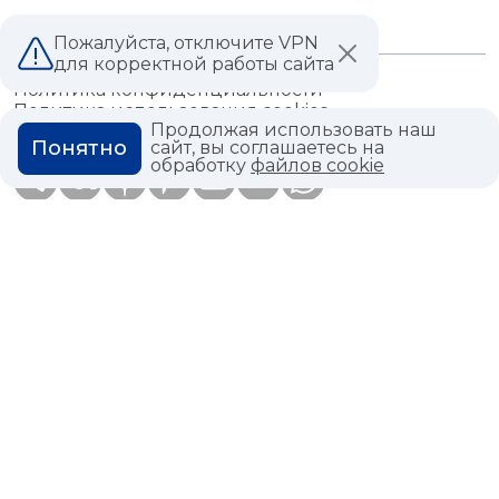
Пожалуйста, отключите VPN
для корректной работы сайта
Политика конфиденциальности
Политика использования cookies
Продолжая использовать наш
Понятно
сайт, вы соглашаетесь на
обработку
файлов cookie
© 2026,
Мастердом
shop@masterdom.ru
ООО "АРТДЕКОРИУМ", ИНН: 9728136130, КПП: 772801001, ОГРН:
1247700460260, 117335, Город Москва, вн.тер. г. Муниципальный
Округ Черемушки, пр-кт Нахимовский, дом 59А