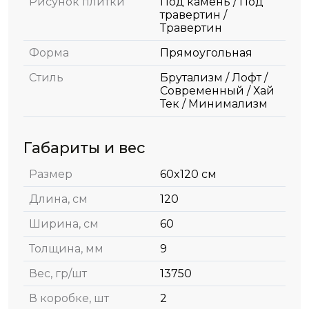
Рисунок плитки
Под камень / Под
травертин /
Травертин
Форма
Прямоугольная
Стиль
Брутализм / Лофт /
Современный / Хай
Тек / Минимализм
Габариты и вес
Размер
60x120 см
Длина, см
120
Ширина, см
60
Толщина, мм
9
Вес, гр/шт
13750
В коробке, шт
2