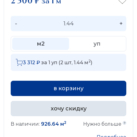
2 300
₽
за 1 м
-
+
м2
уп
2
3 312
₽
за
1
уп (
2
шт,
1.44
м
)
в корзину
хочу скидку
2
В наличии:
926.64 м
Нужно больше