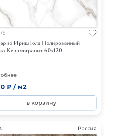
75
уарио Ириш Голд Полированный
ка Керамогранит 60x120
обнее
00 ₽
/
м2
в корзину
A
Россия