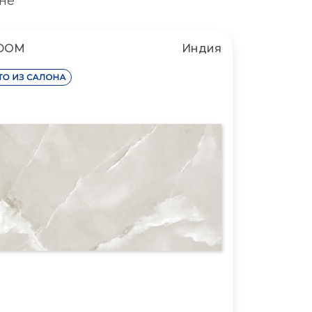
не
DOM
Индия