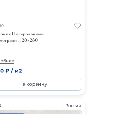
67
гония Полированный
могранит 120x280
обнее
00 ₽
/
м2
в корзину
O
Россия