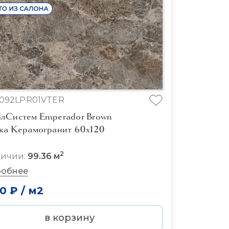
092LPR01VTER
лСистем Emperador Brown
ка Керамогранит 60x120
2
личии:
99.36 м
обнее
30 ₽
/
м2
в корзину