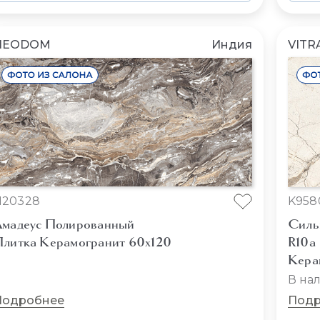
NEODOM
Индия
VITR
N20328
K958
мадеус Полированный
Силь
литка Керамогранит 60x120
R10a
Кера
В на
Подробнее
Подр