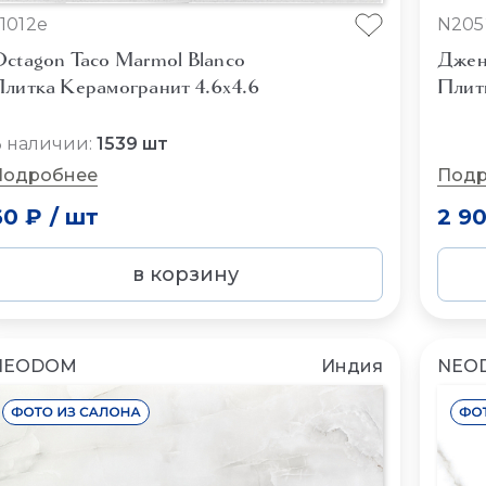
1012e
N205
ctagon Taco Marmol Blanco
Джен
литка Керамогранит 4.6x4.6
Плит
 наличии:
1539 шт
Подробнее
Подр
60 ₽
/
шт
2 9
в корзину
NEODOM
Индия
NEO