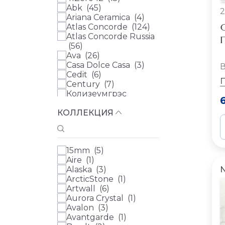
Abk (
45
)
2
Ariana Ceramica (
4
)
O
Atlas Concorde (
124
)
Atlas Concorde Russia
П
(
56
)
Ava (
26
)
Casa Dolce Casa (
3
)
В
Cedit (
6
)
Century (
7
)
Колизеумгрэс
(Coliseumgres) (
42
)
КОЛЛЕКЦИЯ
Colorker (
2
)
Dako (
8
)
Eletto Ceramica (
49
)
Emil Ceramica (
7
)
15mm (
5
)
Equipe (
10
)
Aire (
1
)
Etile (
3
)
Alaska (
3
)
Fap (
22
)
ArcticStone (
1
)
Geotiles (
2
)
Artwall (
6
)
Grespania (
9
)
Aurora Crystal (
1
)
Kerama Marazzi (
438
)
Avalon (
3
)
Kerranova (
43
)
Avantgarde (
1
)
L Antic Colonial (
1
)