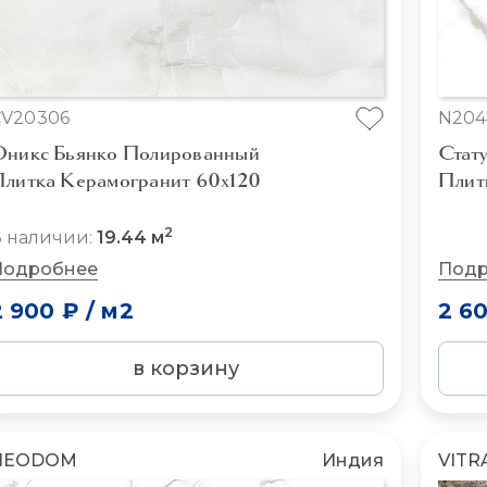
CV20306
N204
никс Бьянко Полированный
Стат
литка Керамогранит 60x120
Плит
2
 наличии:
19.44 м
Подробнее
Подр
2 900 ₽
/
м2
2 6
в корзину
NEODOM
Индия
VITR