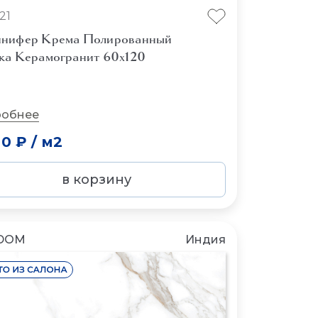
21
нифер Крема Полированный
ка Керамогранит 60x120
обнее
00 ₽
/
м2
в корзину
DOM
Индия