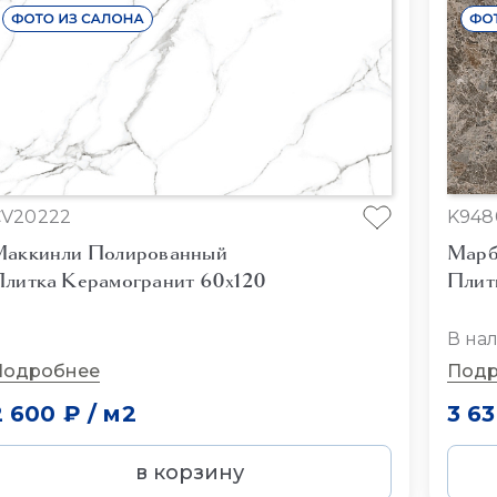
CV20222
K948
Маккинли Полированный
Марб
литка Керамогранит 60x120
Плит
В на
Подробнее
Подр
2 600 ₽
/
м2
3 6
в корзину