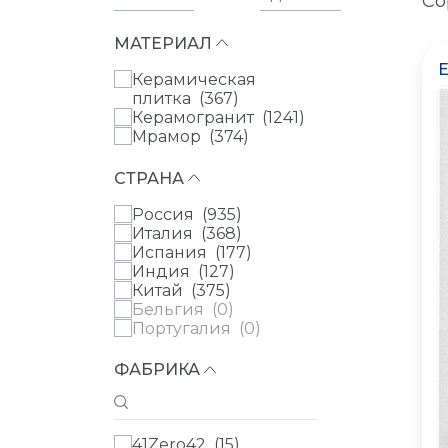
Со
МАТЕРИАЛ
Керамическая
плитка (
367
)
Керамогранит (
1241
)
Мрамор (
374
)
СТРАНА
Россия (
935
)
Италия (
368
)
Испания (
177
)
Индия (
127
)
Китай (
375
)
Бельгия (
0
)
Португалия (
0
)
ФАБРИКА
41Zero42 (
15
)