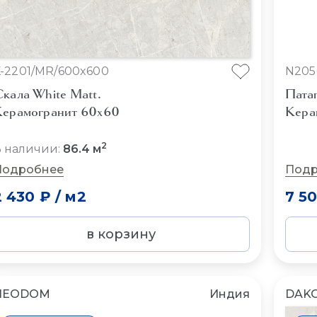
-2201/MR/600x600
N205
кала White Matt.
Пата
ерамогранит 60x60
Кера
2
 наличии:
86.4 м
Подробнее
Подр
2 430 ₽
/
м2
7 5
в корзину
NEODOM
Индия
DAK