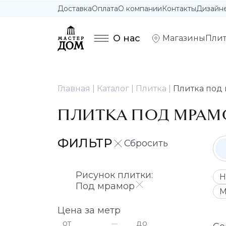
Доставка
Оплата
О компании
Контакты
Дизайн
О нас
Магазины
Плит
Главная
Каталог
Плитка
Плитка под
ПЛИТКА ПОД МРАМ
ФИЛЬТР
Рисунок плитки:
Н
Под мрамор
М
Цена за метр
от
до