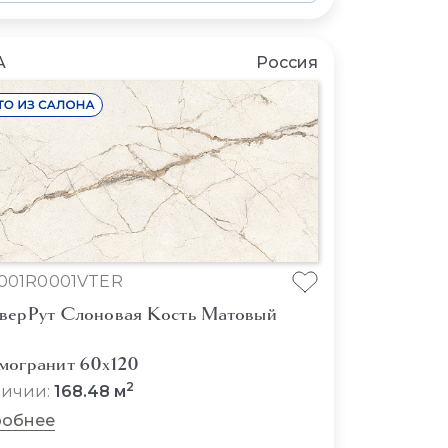
A
Россия
001R0001VTER
верРут Слоновая Кость Матовый
могранит 60x120
2
личии:
168.48 м
обнее