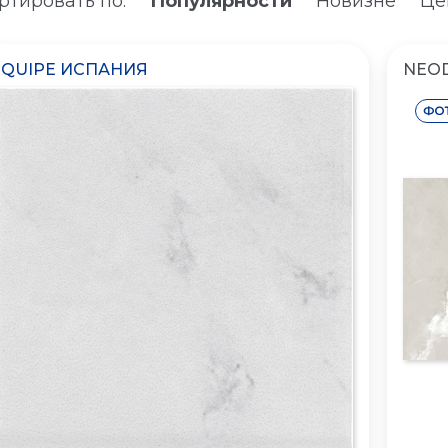
ртировать по:
Популярности
Новизне
Це
EQUIPE ИСПАНИЯ
NEO