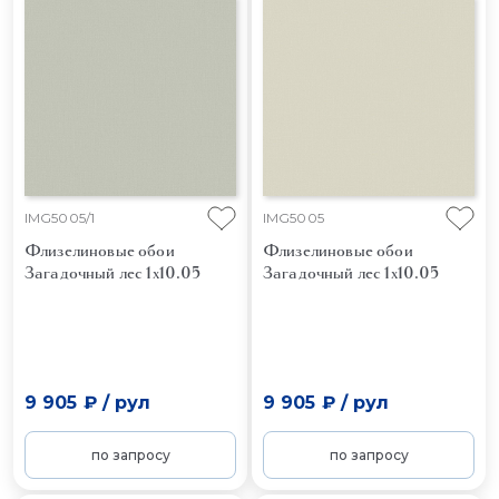
IMG5005/1
IMG5005
Флизелиновые обои
Флизелиновые обои
Загадочный лес 1x10.05
Загадочный лес 1x10.05
9 905 ₽
/
рул
9 905 ₽
/
рул
по запросу
по запросу