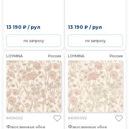
13 190 ₽
/
рул
13 190 ₽
/
рул
по запросу
по запросу
LOYMINA
Россия
LOYMINA
Россия
IMG9002
IMG9001/2
Флизелиновые обои
Флизелиновые обои