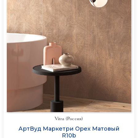
Vitra (Россия)
АртВуд Маркетри Орех Матовый
R10b