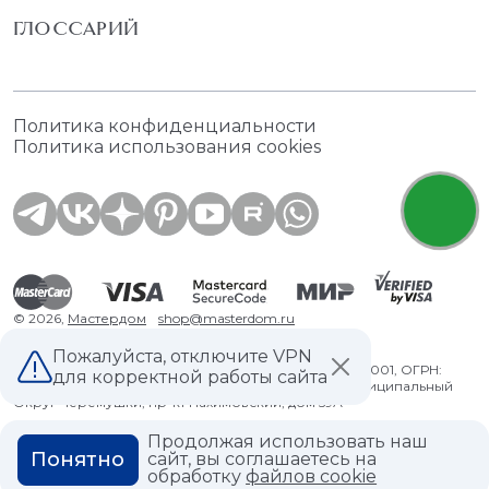
ГЛОССАРИЙ
Политика конфиденциальности
Политика использования cookies
© 2026,
Мастердом
shop@masterdom.ru
Пожалуйста, отключите VPN
ООО "АРТДЕКОРИУМ", ИНН: 9728136130, КПП: 772801001, ОГРН:
для корректной работы сайта
1247700460260, 117335, Город Москва, вн.тер. г. Муниципальный
Округ Черемушки, пр-кт Нахимовский, дом 59А
Продолжая использовать наш
Понятно
сайт, вы соглашаетесь на
обработку
файлов cookie