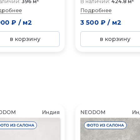
аличии:
396 м
В наличии:
424.8 м
дробнее
Подробнее
900 ₽
/
м2
3 500 ₽
/
м2
в корзину
в корзину
ODOM
Индия
NEODOM
Ин