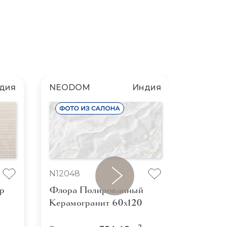
дия
NEODOM
Индия
NEOD
N2052
N12048
Небула
р
Флора Полированный
Керамо
Керамогранит 60x120
В нали
2