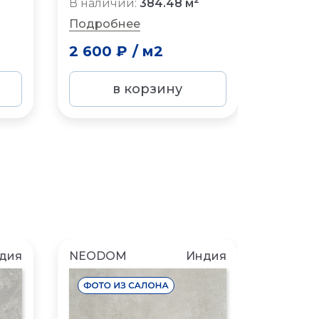
В наличии:
384.48 м
Подро
Подробнее
2 900
2 600 ₽
/
м2
-30%
в корзину
дия
NEODOM
Индия
NEOD