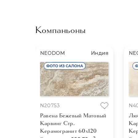
Компаньоны
NEODOM
Индия
NE
N20753
N4
Равена Бежевый Матовый
Люб
Карвинг Стр.
Кар
Керамогранит 60x120
Кер
2