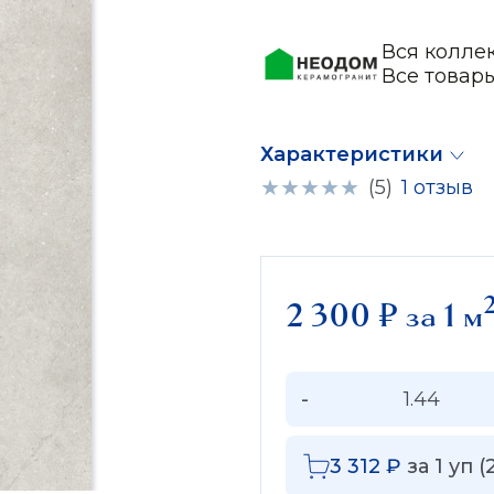
Вся колле
Все това
Характеристики
(5)
1 отзыв
2 300
₽
за 1 м
-
3 312
₽
за
1
уп (