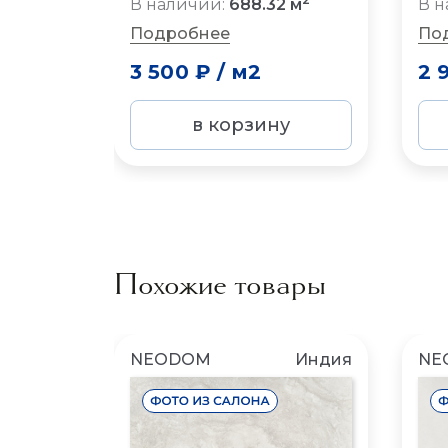
В наличии:
688.32 м
В н
Подробнее
По
3 500 ₽
/
м2
2 
в корзину
Похожие товары
NEODOM
Индия
NE