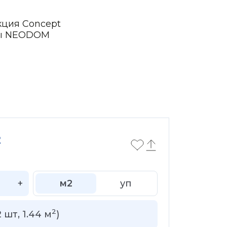
кция Concept
ры NEODOM
2
+
м2
уп
2
2
шт,
1.44
м
)