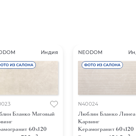
ODOM
Индия
NEODOM
Ин
0023
N40024
лин Бланко Матовый
Люблин Бланко Линеа
винг
Карвинг
амогранит 60x120
Керамогранит 60x120
2
2