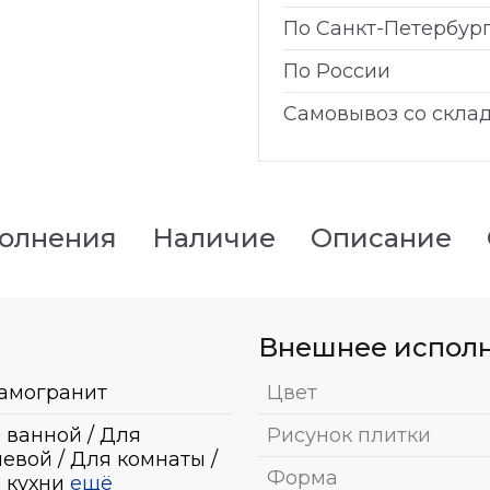
По Санкт-Петербур
По России
Самовывоз со скла
полнения
Наличие
Описание
Внешнее испол
амогранит
Цвет
 ванной / Для
Рисунок плитки
евой / Для комнаты /
Форма
 кухни
ещё