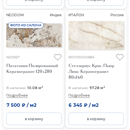
NEODOM
Индия
ИТАЛОН
Россия
N20567
610015000686
Патагония Полированный
Стеллариус Крис.Пьюр
Керамогранит 120x280
Люкс
Керамогранит
80x160
2
2
В наличии:
10.08 м
В наличии:
97.28 м
Подробнее
Подробнее
7 500 ₽
/
м2
6 345 ₽
/
м2
в корзину
в корзину