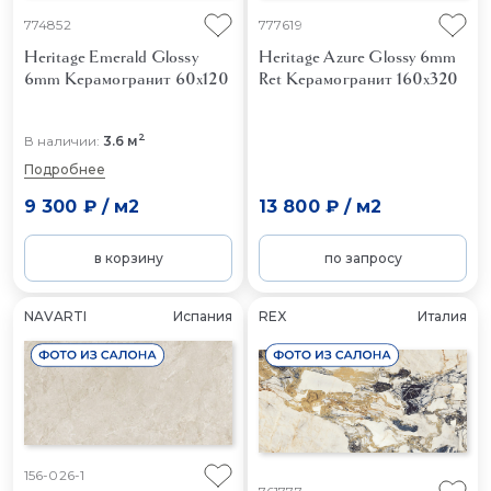
774852
777619
Heritage Emerald Glossy
Heritage Azure Glossy 6mm
6mm
Керамогранит 60x120
Ret
Керамогранит 160x320
2
В наличии:
3.6 м
Подробнее
9 300 ₽
/
м2
13 800 ₽
/
м2
в корзину
по запросу
NAVARTI
Испания
REX
Италия
156-026-1