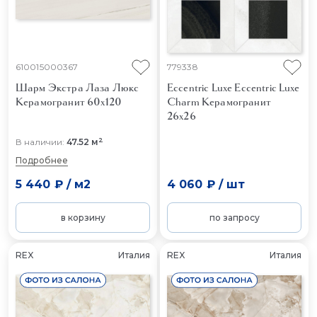
610015000367
779338
Шарм Экстра Лаза Люкс
Eccentric Luxe Eccentric Luxe
Керамогранит 60x120
Charm
Керамогранит
26x26
2
В наличии:
47.52 м
Подробнее
5 440 ₽
/
м2
4 060 ₽
/
шт
в корзину
по запросу
REX
Италия
REX
Италия