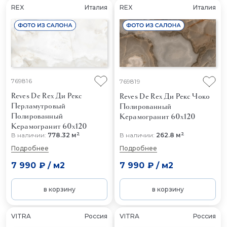
REX
Италия
REX
Италия
769816
769819
Reves De Rex Ди Рекс
Reves De Rex Ди Рекс Чоко
Перламутровый
Полированный
Полированный
Керамогранит 60x120
Керамогранит 60x120
2
2
В наличии:
778.32 м
В наличии:
262.8 м
Подробнее
Подробнее
7 990 ₽
/
м2
7 990 ₽
/
м2
в корзину
в корзину
VITRA
Россия
VITRA
Россия