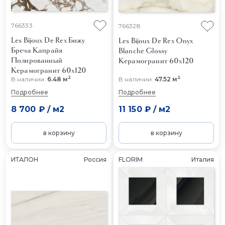
766333
766328
Les Bijoux De Rex Бижу
Les Bijoux De Rex Onyx
Бреча Капрайя
Blanche Glossy
Полированный
Керамогранит 60x120
Керамогранит 60x120
2
2
В наличии:
6.48 м
В наличии:
47.52 м
Подробнее
Подробнее
8 700 ₽
/
м2
11 150 ₽
/
м2
в корзину
в корзину
ИТАЛОН
Россия
FLORIM
Италия