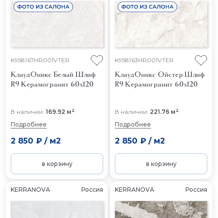
K958167HR001VTER
K958163HR001VTER
КлаудОникс Белый Шлиф
КлаудОникс Ойстер Шлиф
R9
Керамогранит 60x120
R9
Керамогранит 60x120
2
2
В наличии:
169.92 м
В наличии:
221.76 м
Подробнее
Подробнее
2 850 ₽
/
м2
2 850 ₽
/
м2
в корзину
в корзину
KERRANOVA
Россия
KERRANOVA
Россия