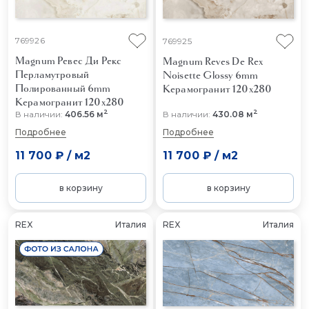
769926
769925
Magnum Ревес Ди Рекс
Magnum Reves De Rex
Перламутровый
Noisette Glossy 6mm
Полированный 6mm
Керамогранит 120x280
Керамогранит 120x280
2
2
В наличии:
406.56 м
В наличии:
430.08 м
Подробнее
Подробнее
11 700 ₽
/
м2
11 700 ₽
/
м2
в корзину
в корзину
REX
Италия
REX
Италия