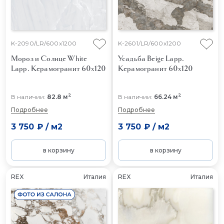
K-2090/LR/600x1200
K-2601/LR/600x1200
Мороз и Солнце White
Усадьба Beige Lapp.
Lapp.
Керамогранит 60x120
Керамогранит 60x120
2
2
В наличии:
82.8 м
В наличии:
66.24 м
Подробнее
Подробнее
3 750 ₽
/
м2
3 750 ₽
/
м2
в корзину
в корзину
REX
Италия
REX
Италия