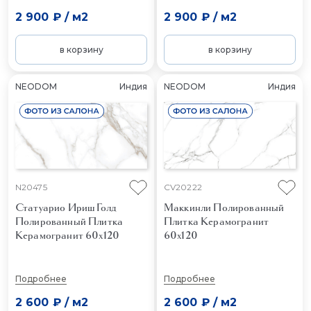
2 900 ₽
/
м2
2 900 ₽
/
м2
в корзину
в корзину
NEODOM
Индия
NEODOM
Индия
N20475
CV20222
Статуарио Ириш Голд
Маккинли Полированный
Полированный
Плитка
Плитка Керамогранит
Керамогранит 60x120
60x120
Подробнее
Подробнее
2 600 ₽
/
м2
2 600 ₽
/
м2