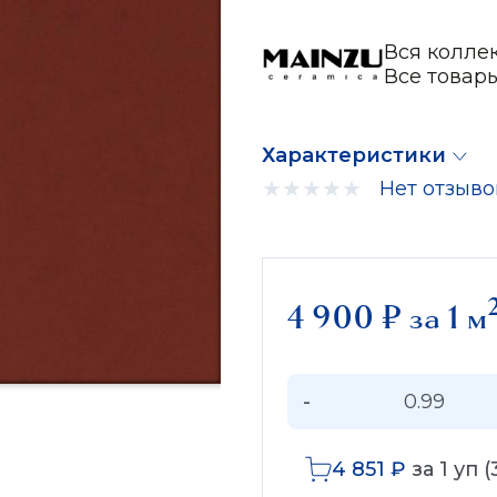
Вся колле
Все товар
Характеристики
Нет отзыво
4 900
₽
за 1 м
-
4 851
₽
за
1
уп (