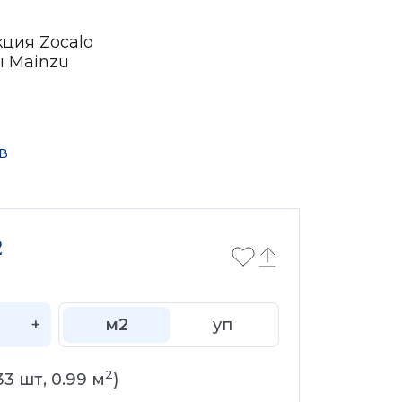
кция Zocalo
ы Mainzu
в
2
+
м2
уп
2
33
шт,
0.99
м
)