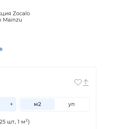
кция Zocalo
ы Mainzu
в
+
м2
уп
2
25
шт,
1
м
)