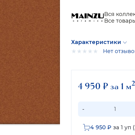
Вся колле
Все товар
Характеристики
Нет отзыво
2
4 950
₽
за 1 м
-
4 950
₽
за
1
уп (