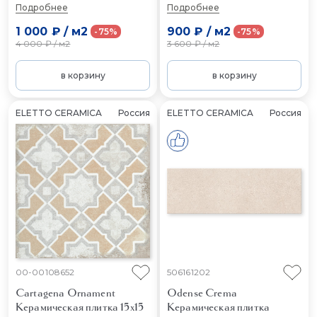
Подробнее
Подробнее
1 000 ₽
/
м2
900 ₽
/
м2
-75%
-75%
4 000 ₽
/
м2
3 600 ₽
/
м2
в корзину
в корзину
ELETTO CERAMICA
Россия
ELETTO CERAMICA
Россия
00-00108652
506161202
Cartagena Ornament
Odense Crema
Керамическая плитка 15x15
Керамическая плитка