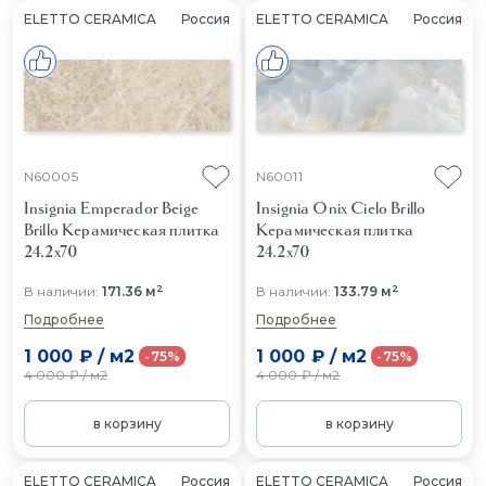
ELETTO CERAMICA
Россия
ELETTO CERAMICA
Россия
N60005
N60011
Insignia Emperador Beige
Insignia Onix Cielo Brillo
Brillo
Керамическая плитка
Керамическая плитка
24.2x70
24.2x70
2
2
В наличии:
171.36 м
В наличии:
133.79 м
Подробнее
Подробнее
1 000 ₽
/
м2
1 000 ₽
/
м2
-75%
-75%
4 000 ₽
/
м2
4 000 ₽
/
м2
в корзину
в корзину
ELETTO CERAMICA
Россия
ELETTO CERAMICA
Россия