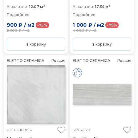
2
2
В наличии:
12.07 м
В наличии:
17.34 м
Подробнее
Подробнее
900 ₽
/
м2
1 000 ₽
/
м2
-75%
-75%
3 600 ₽
/
м2
4 000 ₽
/
м2
в корзину
в корзину
ELETTO CERAMICA
Россия
ELETTO CERAMICA
Россия
00-00108857
507671201