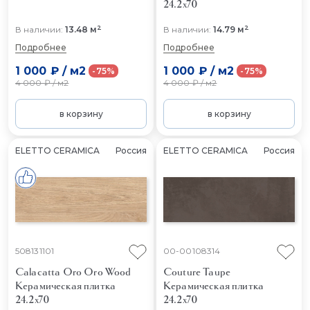
24.2x70
2
2
В наличии:
13.48 м
В наличии:
14.79 м
Подробнее
Подробнее
1 000 ₽
/
м2
1 000 ₽
/
м2
-75%
-75%
4 000 ₽
/
м2
4 000 ₽
/
м2
в корзину
в корзину
ELETTO CERAMICA
Россия
ELETTO CERAMICA
Россия
508131101
00-00108314
Calacatta Oro Oro Wood
Couture Taupe
Керамическая плитка
Керамическая плитка
24.2x70
24.2x70