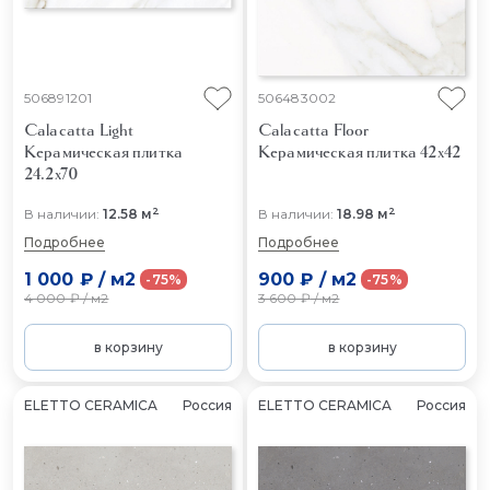
506891201
506483002
Calacatta Light
Calacatta Floor
Керамическая плитка
Керамическая плитка 42x42
24.2x70
2
2
В наличии:
12.58 м
В наличии:
18.98 м
Подробнее
Подробнее
1 000 ₽
/
м2
900 ₽
/
м2
-75%
-75%
4 000 ₽
/
м2
3 600 ₽
/
м2
в корзину
в корзину
ELETTO CERAMICA
Россия
ELETTO CERAMICA
Россия