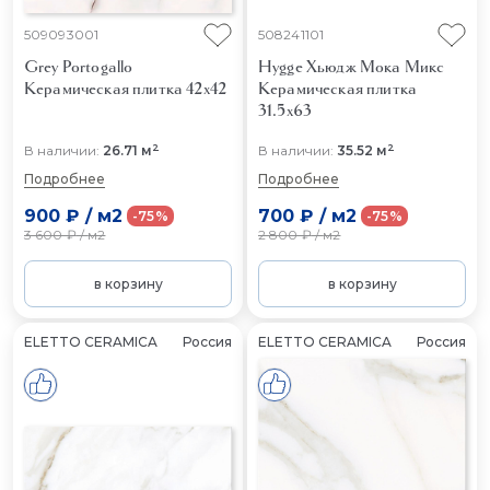
509093001
508241101
Grey Portogallo
Hygge Хьюдж Мока Микс
Керамическая плитка 42x42
Керамическая плитка
31.5x63
2
2
В наличии:
26.71 м
В наличии:
35.52 м
Подробнее
Подробнее
900 ₽
/
м2
700 ₽
/
м2
-75%
-75%
3 600 ₽
/
м2
2 800 ₽
/
м2
в корзину
в корзину
ELETTO CERAMICA
Россия
ELETTO CERAMICA
Россия