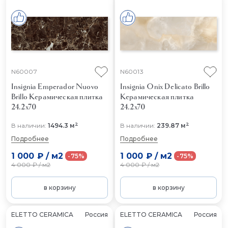
N60007
N60013
Insignia Emperador Nuovo
Insignia Onix Delicato Brillo
Brillo
Керамическая плитка
Керамическая плитка
24.2x70
24.2x70
2
2
В наличии:
1494.3 м
В наличии:
239.87 м
Подробнее
Подробнее
1 000 ₽
/
м2
1 000 ₽
/
м2
-75%
-75%
4 000 ₽
/
м2
4 000 ₽
/
м2
в корзину
в корзину
ELETTO CERAMICA
Россия
ELETTO CERAMICA
Россия