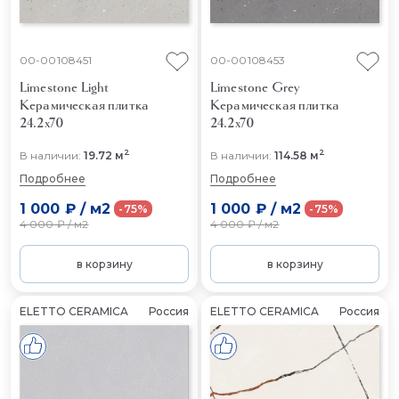
00-00108451
00-00108453
Limestone Light
Limestone Grey
Керамическая плитка
Керамическая плитка
24.2x70
24.2x70
2
2
В наличии:
19.72 м
В наличии:
114.58 м
Подробнее
Подробнее
1 000 ₽
/
м2
1 000 ₽
/
м2
-75%
-75%
4 000 ₽
/
м2
4 000 ₽
/
м2
в корзину
в корзину
ELETTO CERAMICA
Россия
ELETTO CERAMICA
Россия