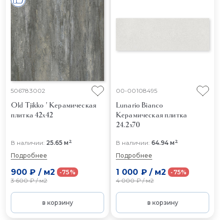
506783002
00-00108495
Old Tjikko '
Керамическая
Lunario Bianco
плитка 42x42
Керамическая плитка
24.2x70
2
2
В наличии:
25.65 м
В наличии:
64.94 м
Подробнее
Подробнее
900 ₽
/
м2
1 000 ₽
/
м2
-75%
-75%
3 600 ₽
/
м2
4 000 ₽
/
м2
в корзину
в корзину