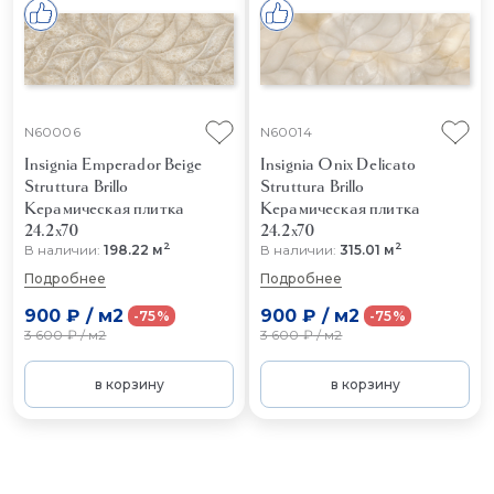
N60006
N60014
Insignia Emperador Beige
Insignia Onix Delicato
Struttura Brillo
Struttura Brillo
Керамическая плитка
Керамическая плитка
24.2x70
24.2x70
2
2
В наличии:
198.22 м
В наличии:
315.01 м
Подробнее
Подробнее
900 ₽
/
м2
900 ₽
/
м2
-75%
-75%
3 600 ₽
/
м2
3 600 ₽
/
м2
в корзину
в корзину