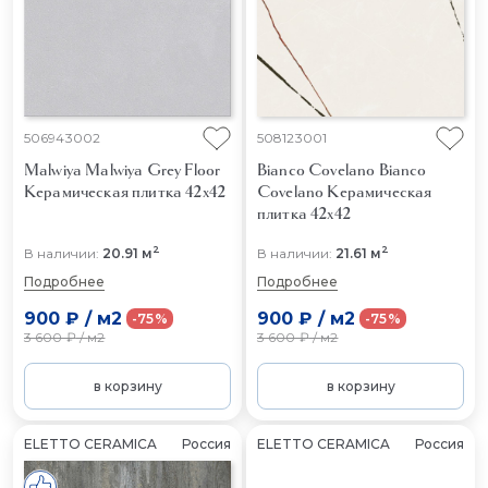
506943002
508123001
Malwiya Malwiya Grey Floor
Bianco Covelano Bianco
Керамическая плитка 42x42
Covelano
Керамическая
плитка 42x42
2
2
В наличии:
20.91 м
В наличии:
21.61 м
Подробнее
Подробнее
900 ₽
/
м2
900 ₽
/
м2
-75%
-75%
3 600 ₽
/
м2
3 600 ₽
/
м2
в корзину
в корзину
ELETTO CERAMICA
Россия
ELETTO CERAMICA
Россия