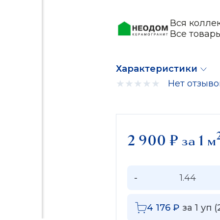
Вся коллек
Все това
Характеристики
Нет отзыво
2 900
₽
за 1 м
-
4 176
₽
за
1
уп (