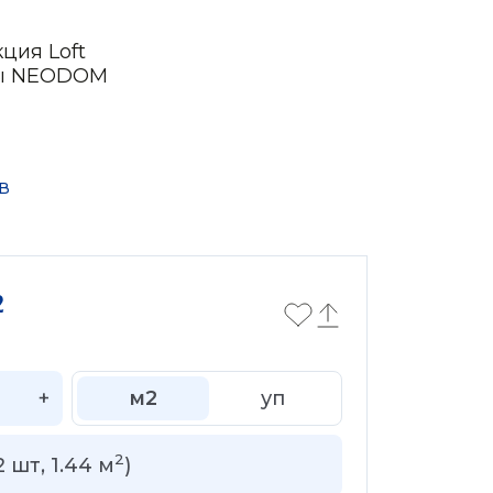
ция Loft
ры NEODOM
в
2
+
м2
уп
2
2
шт,
1.44
м
)