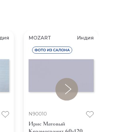
дия
MOZART
Индия
MOZAR
N90010
N9005
Ирис Матовый
Френч 
Керамогранит 60x120
Керамо