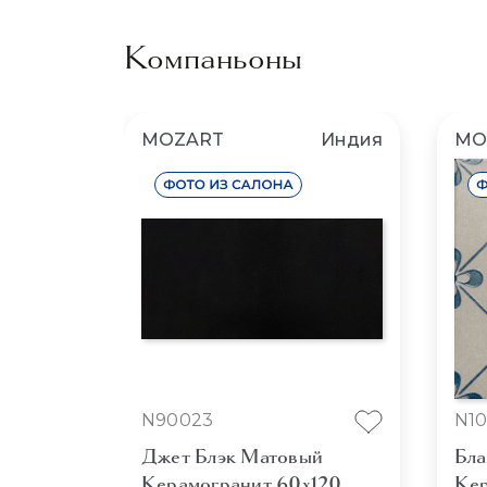
Компаньоны
MOZART
Индия
MO
N90023
N1
Джет Блэк Матовый
Бла
Керамогранит 60x120
Кер