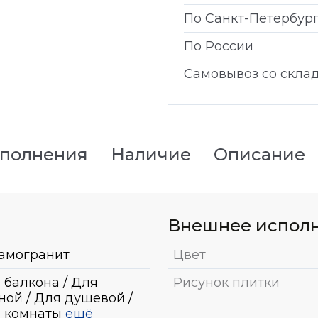
По Санкт-Петербур
По России
Самовывоз со скла
сполнения
Наличие
Описание
Внешнее испол
амогранит
Цвет
 балкона / Для
Рисунок плитки
ной / Для душевой /
 комнаты
ещё