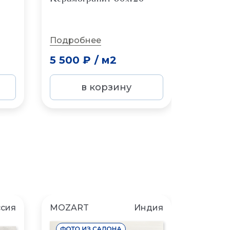
В нали
Подробнее
Подро
5 500 ₽
/
м2
5 500
в корзину
сия
MOZART
Индия
MOZAR