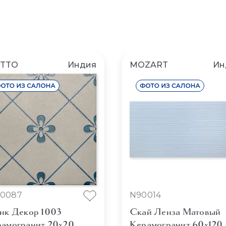
TTO
Индия
MOZART
Ин
00087
N90014
нк Декор 1003
Скай Ленза Матовый
амогранит 20x20
Керамогранит 60x120