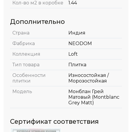
Кол-во м2 в коробке
1.44
Дополнительно
Страна
Индия
Фабрика
NEODOM
Коллекция
Loft
Тип товара
Плитка
Особенности
Износостойкая /
плитки
Морозостойкая
Модель
Монблан Грей
Матовый (Montblanc
Grey Matt)
Сертификат соответствия