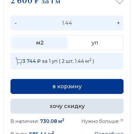
2 600
₽
за 1 м
-
+
м2
уп
2
3 744
₽
за
1
уп (
2
шт,
1.44
м
)
в корзину
хочу скидку
2
В наличии:
730.08 м
Нужно больше
2