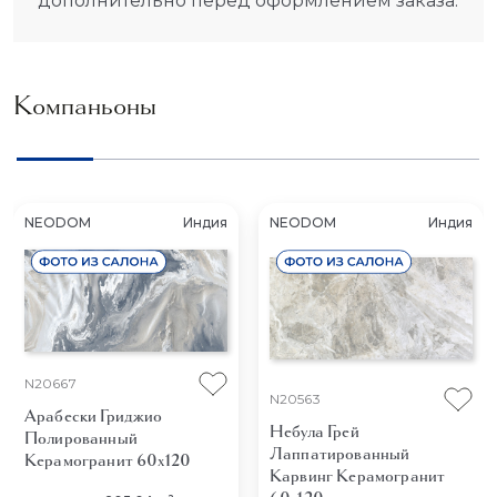
дополнительно перед оформлением заказа.
Компаньоны
NEODOM
Индия
NEODOM
Индия
N20667
N20563
Арабески Гриджио
Небула Грей
Полированный
Лаппатированный
Керамогранит 60x120
Карвинг
Керамогранит