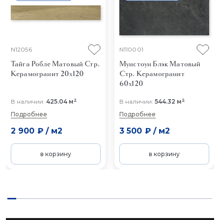
N12056
N110001
Тайга Робле Матовый Стр.
Мунстоун Блэк Матовый
Керамогранит 20x120
Cтр.
Керамогранит
60x120
2
2
В наличии:
425.04 м
В наличии:
544.32 м
Подробнее
Подробнее
2 900 ₽
/
м2
3 500 ₽
/
м2
в корзину
в корзину