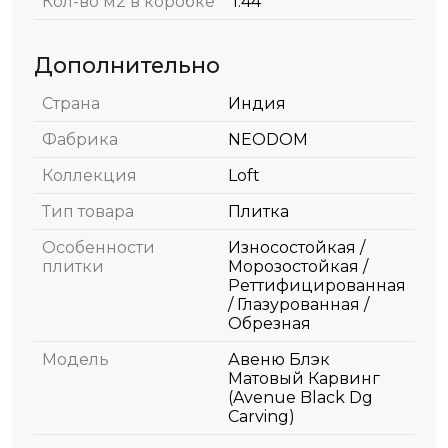
Кол-во м2 в коробке
1.44
Дополнительно
Страна
Индия
Фабрика
NEODOM
Коллекция
Loft
Тип товара
Плитка
Особенности
Износостойкая /
плитки
Морозостойкая /
Реттифицированная
/ Глазурованная /
Обрезная
Модель
Авеню Блэк
Матовый Карвинг
(Avenue Black Dg
Carving)