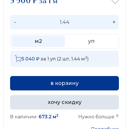
3 500
₽
за 1 м
-
+
м2
уп
2
5 040
₽
за
1
уп (
2
шт,
1.44
м
)
в корзину
хочу скидку
2
В наличии:
673.2 м
Нужно больше