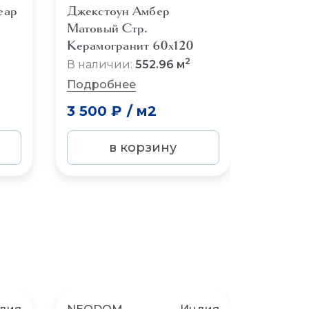
еар
Джекстоун Амбер
Люблин
Матовый Стр.
Карвин
Керамогранит 60x120
Керамо
2
В наличии:
552.96 м
В нали
Подробнее
Подро
3 500 ₽
/
м2
3 500
в корзину