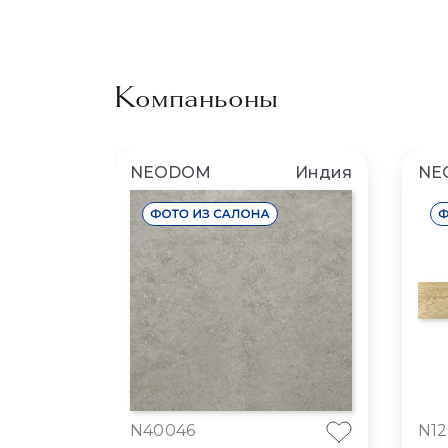
Компаньоны
NEODOM
Индия
NE
N40046
N12