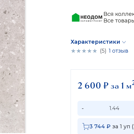
Вся колле
Все това
Характеристики
(5)
1 отзыв
2 600
₽
за 1 м
-
3 744
₽
за
1
уп (