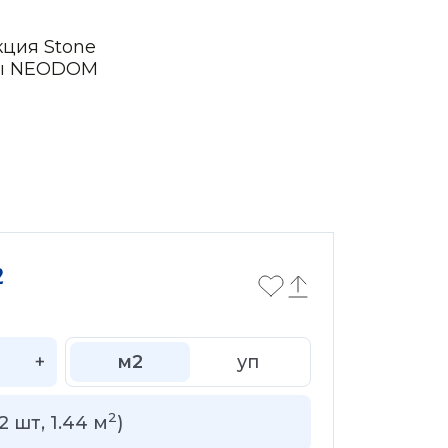
кция Stone
ры NEODOM
2
+
м2
уп
2
2
шт,
1.44
м
)