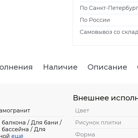
По Санкт-Петербур
По России
Самовывоз со скла
полнения
Наличие
Описание
Внешнее испол
амогранит
Цвет
 балкона / Для бани /
Рисунок плитки
 бассейна / Для
Форма
ной
ещё