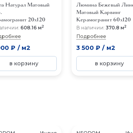
га Натурал Матовый
Люмина Бежевый Лин
.
Матовый Карвинг
амогранит 20x120
Керамогранит 60x120
2
2
аличии:
608.16 м
В наличии:
370.8 м
дробнее
Подробнее
900 ₽
/
м2
3 500 ₽
/
м2
в корзину
в корзину