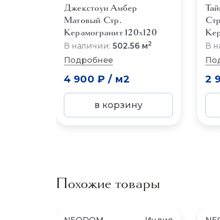
Джекстоун Амбер
Тай
Матовый Стр.
Стр
Керамогранит 120x120
Кер
2
В наличии:
502.56 м
В н
Подробнее
По
4 900 ₽
/
м2
2 
в корзину
Похожие товары