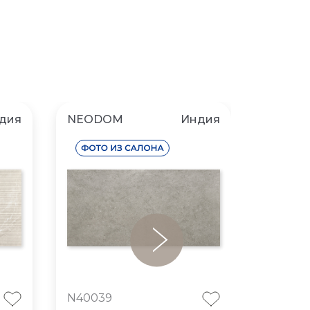
дия
NEODOM
Индия
NEOD
N40039
N4002