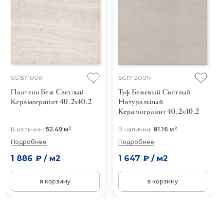
SG157100R
SG171200N
Пантеон Беж Светлый
Туф Бежевый Светлый
Керамогранит 40.2x40.2
Натуральный
Керамогранит 40.2x40.2
2
2
В наличии:
52.49 м
В наличии:
81.16 м
Подробнее
Подробнее
1 886 ₽
/
м2
1 647 ₽
/
м2
в корзину
в корзину