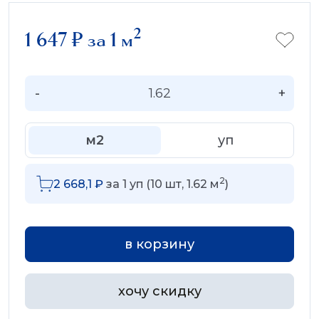
2
1 647
₽
за 1 м
-
+
м2
уп
2
2 668,1
₽
за
1
уп (
10
шт,
1.62
м
)
в корзину
хочу скидку