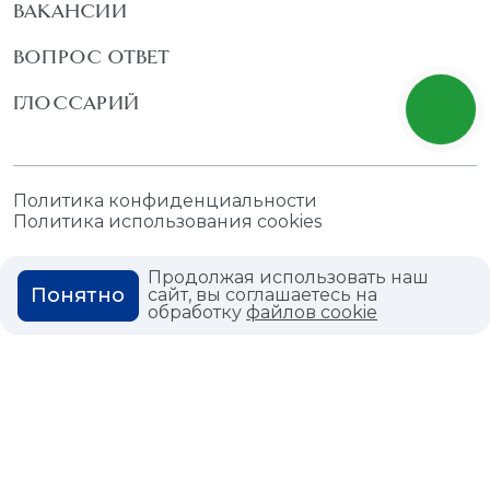
ВАКАНСИИ
ВОПРОС ОТВЕТ
ГЛОССАРИЙ
Политика конфиденциальности
Политика использования cookies
Продолжая использовать наш
Понятно
сайт, вы соглашаетесь на
обработку
файлов cookie
© 2026,
Мастердом
shop@masterdom.ru
ООО "АРТДЕКОРИУМ", ИНН: 9728136130, КПП: 772801001, ОГРН:
1247700460260, 117335, Город Москва, вн.тер. г. Муниципальный
Округ Черемушки, пр-кт Нахимовский, дом 59А