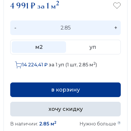
2
4 991
₽
за 1 м
-
+
м2
уп
2
14 224,41
₽
за
1
уп (
1
шт,
2.85
м
)
в корзину
хочу скидку
2
В наличии:
2.85 м
Нужно больше