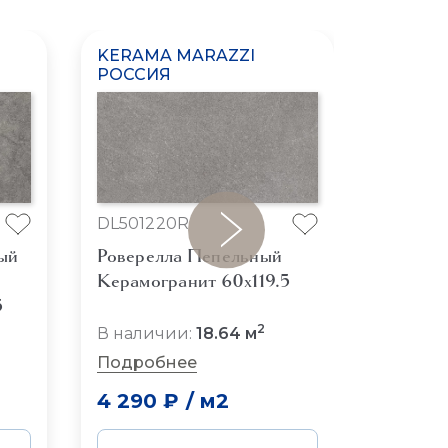
KERAMA MARAZZI
KERAM
РОССИЯ
РОССИ
DL501220R
DL5013
ый
Роверелла Пепельный
Ровере
Керамогранит 60x119.5
Керамо
5
2
В наличии:
18.64 м
В нали
Подробнее
Подро
4 290 ₽
/
м2
4 433