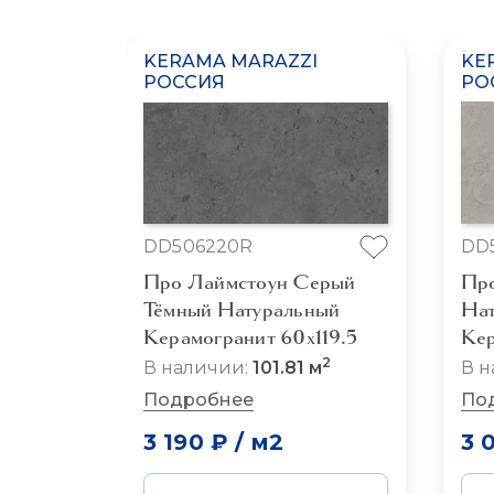
KERAMA MARAZZI
KE
РОССИЯ
РО
DD506220R
DD
Про Лаймстоун Серый
Про
Тёмный Натуральный
Нат
Керамогранит 60x119.5
Кер
2
В наличии:
101.81 м
В н
Подробнее
По
3 190 ₽
/
м2
3 