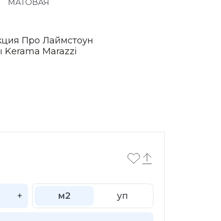
МАТОВАЯ
кция Про Лаймстоун
ы Kerama Marazzi
2
+
м2
уп