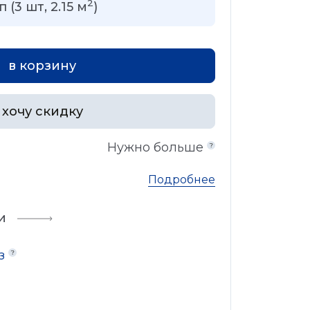
2
п (
3
шт,
2.15
м
)
в корзину
хочу скидку
2
Нужно больше
Подробнее
и
аз