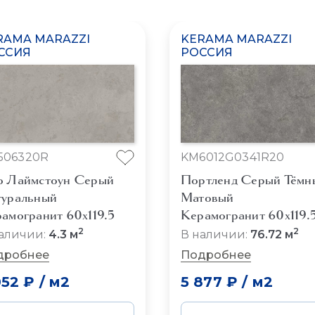
RAMA MARAZZI
KERAMA MARAZZI
ССИЯ
РОССИЯ
506320R
KM6012G0341R20
 Лаймстоун Серый
Портленд Серый Тёмн
уральный
Матовый
амогранит 60x119.5
Керамогранит 60x119.
2
2
аличии:
4.3 м
В наличии:
76.72 м
дробнее
Подробнее
052 ₽
/
м2
5 877 ₽
/
м2