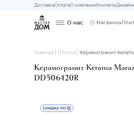
Доставка
Оплата
О компании
Контакты
Дизайн
О нас
Магазины
Плит
Главная
Плитка
Керамогранит Kerama
Керамогранит Kerama Maraz
DD506420R