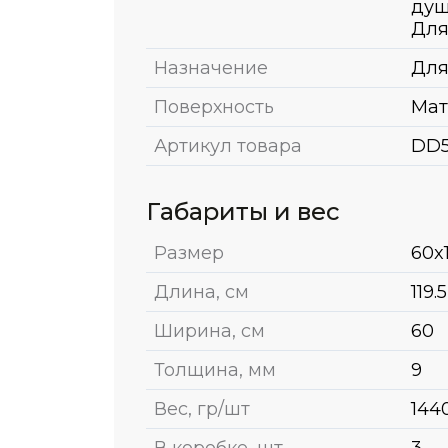
душ
Для
Назначение
Для
Поверхность
Мат
Артикул товара
DD5
Габариты и вес
Размер
60x1
Длина, см
119.5
Ширина, см
60
Толщина, мм
9
Вес, гр/шт
144
В коробке, шт
3