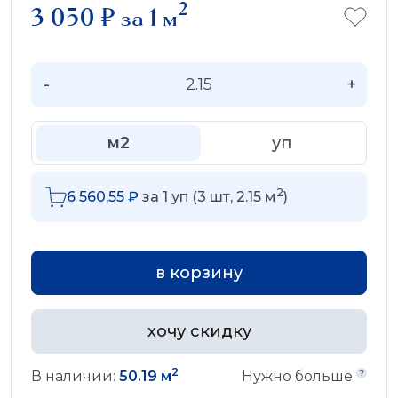
2
3 050
₽
за 1 м
-
+
м2
уп
2
6 560,55
₽
за
1
уп (
3
шт,
2.15
м
)
в корзину
хочу скидку
2
В наличии:
50.19 м
Нужно больше