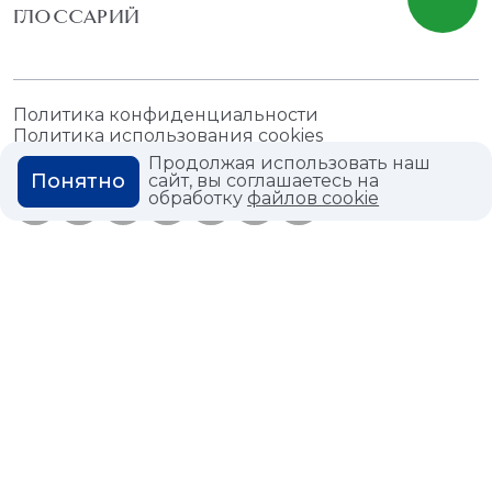
ГЛОССАРИЙ
Политика конфиденциальности
Политика использования cookies
Продолжая использовать наш
Понятно
сайт, вы соглашаетесь на
обработку
файлов cookie
© 2026,
Мастердом
shop@masterdom.ru
ООО "АРТДЕКОРИУМ", ИНН: 9728136130, КПП: 772801001, ОГРН:
1247700460260, 117335, Город Москва, вн.тер. г. Муниципальный
Округ Черемушки, пр-кт Нахимовский, дом 59А