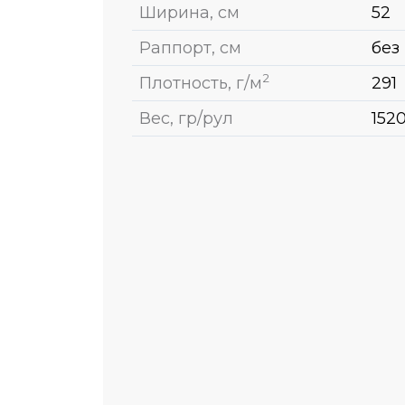
Ширина, см
52
Раппорт, см
без
2
Плотность, г/м
291
Вес, гр/рул
152