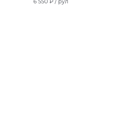
6 550 ₽ /
рул
6 550 ₽ 