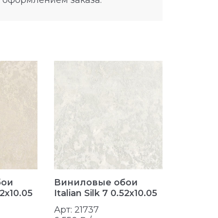
 оформлением заказа.
бои
Виниловые обои
Винило
52x10.05
Italian Silk 7 0.52x10.05
Italian S
Арт: 21737
Арт: 217