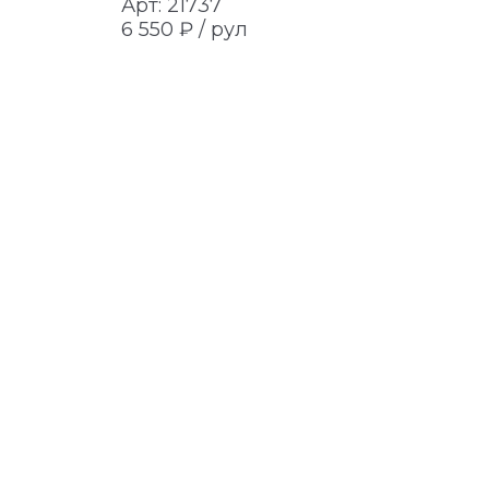
Арт: 21737
Арт: 217
6 550 ₽ /
рул
6 550 ₽ 