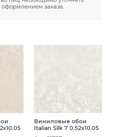
во лиц необходимо уточнять
 оформлением заказа.
бои
Виниловые обои
Винило
52x10.05
Italian Silk 7 0.52x10.05
Italian S