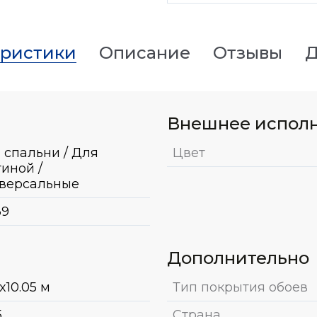
еристики
Описание
Отзывы
Д
Внешнее испол
 спальни / Для
Цвет
тиной /
версальные
39
Дополнительно
x10.05 м
Тип покрытия обоев
5
Страна