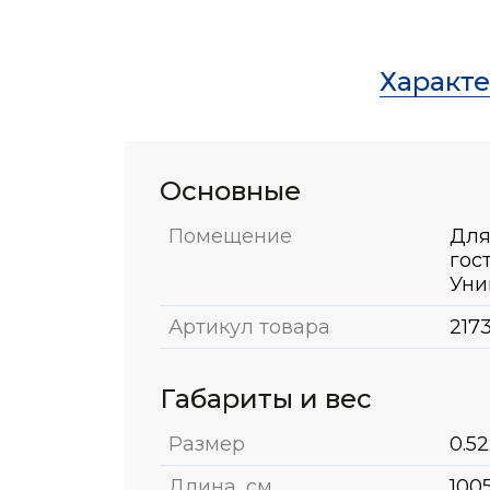
Характ
Основные
Помещение
Для
гос
Уни
Артикул товара
217
Габариты и вес
Размер
0.52
Длина, см
100