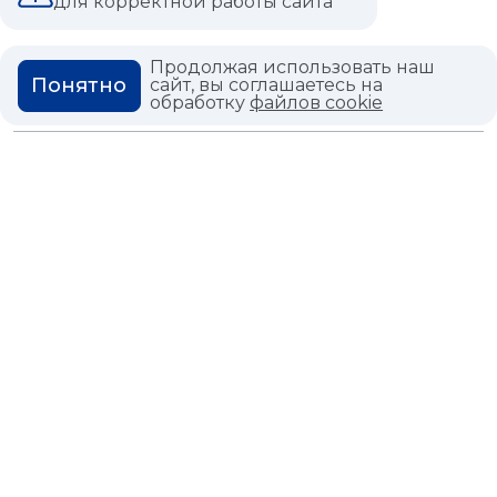
для корректной работы сайта
ВОПРОС ОТВЕТ
ГЛОССАРИЙ
Продолжая использовать наш
Понятно
сайт, вы соглашаетесь на
обработку
файлов cookie
Политика конфиденциальности
Политика использования cookies
© 2026,
Мастердом
shop@masterdom.ru
ООО "АРТДЕКОРИУМ", ИНН: 9728136130, КПП: 772801001, ОГРН:
1247700460260, 117335, Город Москва, вн.тер. г. Муниципальный
Округ Черемушки, пр-кт Нахимовский, дом 59А