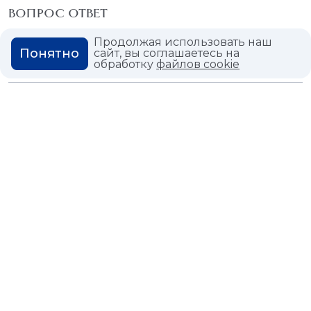
ВОПРОС ОТВЕТ
ГЛОССАРИЙ
Продолжая использовать наш
Понятно
сайт, вы соглашаетесь на
обработку
файлов cookie
Политика конфиденциальности
Политика использования cookies
© 2026,
Мастердом
shop@masterdom.ru
ООО "АРТДЕКОРИУМ", ИНН: 9728136130, КПП: 772801001, ОГРН:
1247700460260, 117335, Город Москва, вн.тер. г. Муниципальный
Округ Черемушки, пр-кт Нахимовский, дом 59А