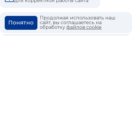
для корректной работы сайта
ВОПРОС ОТВЕТ
ГЛОССАРИЙ
Продолжая использовать наш
Понятно
сайт, вы соглашаетесь на
обработку
файлов cookie
Политика конфиденциальности
Политика использования cookies
© 2026,
Мастердом
shop@masterdom.ru
ООО "АРТДЕКОРИУМ", ИНН: 9728136130, КПП: 772801001, ОГРН:
1247700460260, 117335, Город Москва, вн.тер. г. Муниципальный
Округ Черемушки, пр-кт Нахимовский, дом 59А