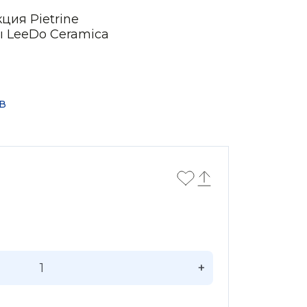
ция Pietrine
ы LeeDo Ceramica
в
+