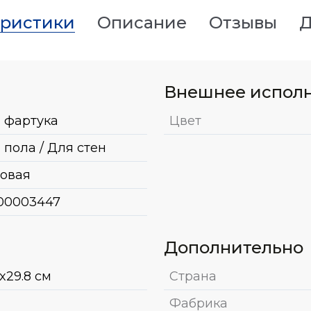
еристики
Описание
Отзывы
Д
Внешнее испол
 фартука
Цвет
 пола / Для стен
овая
00003447
Дополнительно
x29.8 см
Страна
Фабрика