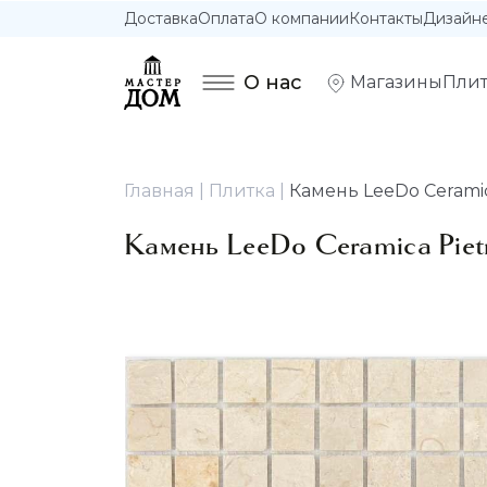
Доставка
Оплата
О компании
Контакты
Дизайн
О нас
Магазины
Плит
Главная
Плитка
Камень LeeDo Ceramica
Камень LeeDo Ceramica Pietr