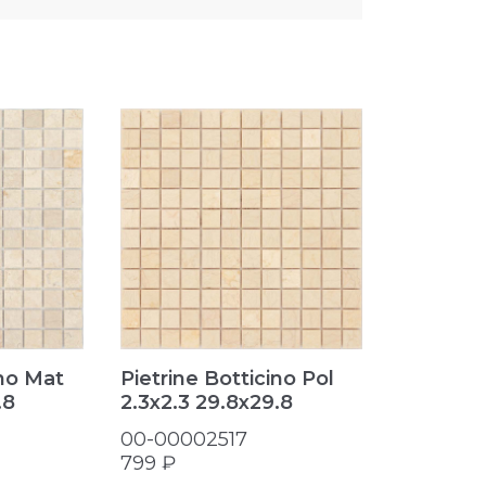
Pietrine
ino Mat
Pietrine Botticino Pol
2.3х4.8 
.8
2.3х2.3 29.8x29.8
00-0000
00-00002517
822 ₽
799 ₽