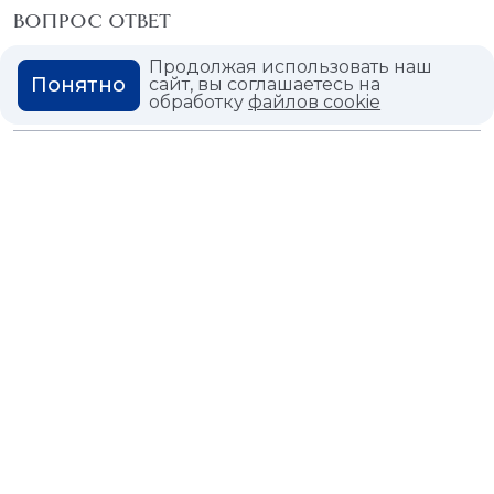
ВОПРОС ОТВЕТ
ГЛОССАРИЙ
Продолжая использовать наш
Понятно
сайт, вы соглашаетесь на
обработку
файлов cookie
Политика конфиденциальности
Политика использования cookies
© 2026,
Мастердом
shop@masterdom.ru
ООО "АРТДЕКОРИУМ", ИНН: 9728136130, КПП: 772801001, ОГРН:
1247700460260, 117335, Город Москва, вн.тер. г. Муниципальный
Округ Черемушки, пр-кт Нахимовский, дом 59А