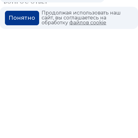
ВОПРОС ОТВЕТ
Продолжая использовать наш
ГЛОССАРИЙ
Понятно
сайт, вы соглашаетесь на
обработку
файлов cookie
Политика конфиденциальности
Политика использования cookies
© 2026,
Мастердом
shop@masterdom.ru
ООО "АРТДЕКОРИУМ", ИНН: 9728136130, КПП: 772801001, ОГРН:
1247700460260, 117335, Город Москва, вн.тер. г. Муниципальный
Округ Черемушки, пр-кт Нахимовский, дом 59А