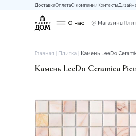
Доставка
Оплата
О компании
Контакты
Дизайн
О нас
Магазины
Плит
Главная
Плитка
Камень LeeDo Ceramica
Камень LeeDo Ceramica Pietr