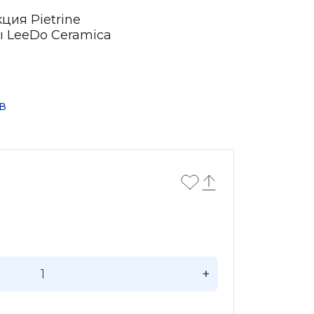
ция Pietrine
ы LeeDo Ceramica
в
+