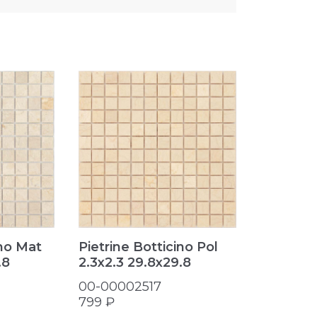
Pietrine
ino Mat
Pietrine Botticino Pol
2.3х4.8 
.8
2.3х2.3 29.8x29.8
00-0000
00-00002517
822 ₽
799 ₽