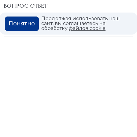
ВОПРОС ОТВЕТ
ГЛОССАРИЙ
Продолжая использовать наш
Понятно
сайт, вы соглашаетесь на
обработку
файлов cookie
Политика конфиденциальности
Политика использования cookies
© 2026,
Мастердом
shop@masterdom.ru
ООО "АРТДЕКОРИУМ", ИНН: 9728136130, КПП: 772801001, ОГРН:
1247700460260, 117335, Город Москва, вн.тер. г. Муниципальный
Округ Черемушки, пр-кт Нахимовский, дом 59А