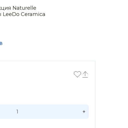
ция Naturelle
ы LeeDo Ceramica
в
+