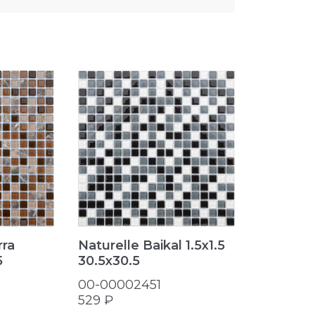
rra
Naturelle Baikal 1.5х1.5
Naturelle
5
30.5x30.5
30.5x30.
00-00002451
00-0000
529 ₽
595 ₽