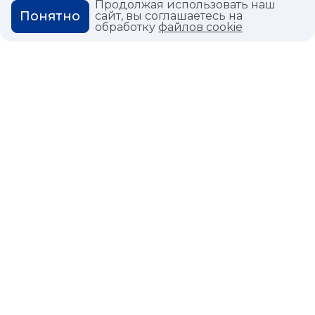
Продолжая использовать наш
ГЛОССАРИЙ
Понятно
сайт, вы соглашаетесь на
обработку
файлов cookie
Политика конфиденциальности
Политика использования cookies
© 2026,
Мастердом
shop@masterdom.ru
ООО "АРТДЕКОРИУМ", ИНН: 9728136130, КПП: 772801001, ОГРН:
1247700460260, 117335, Город Москва, вн.тер. г. Муниципальный
Округ Черемушки, пр-кт Нахимовский, дом 59А