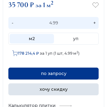
2
35 700
₽
за 1 м
-
+
м2
уп
2
178 214,4
₽
за
1
уп (
1
шт,
4.99
м
)
по запросу
хочу скидку
Калькулятор плитки