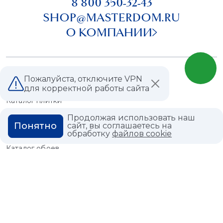
8 800 350-32-43
SHOP@MASTERDOM.RU
О КОМПАНИИ
Пожалуйста, отключите VPN
АССОРТИМЕНТ
для корректной работы сайта
Каталог плитки
Керамогранит
Продолжая использовать наш
Мрамор
Понятно
сайт, вы соглашаетесь на
обработку
файлов cookie
Литокерамика
Каталог обоев
Краска
Сантехника
СПЕЦПРЕДЛОЖЕНИЕ
Распродажа плитки
Распродажа обоев