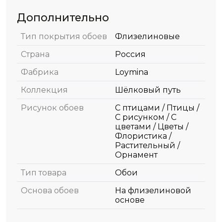
Дополнительно
Тип покрытия обоев
Флизелиновые
Страна
Россия
Фабрика
Loymina
Коллекция
Шёлковый путь
Рисунок обоев
С птицами / Птицы /
С рисунком / С
цветами / Цветы /
Флористика /
Растительный /
Орнамент
Тип товара
Обои
Основа обоев
На флизелиновой
основе