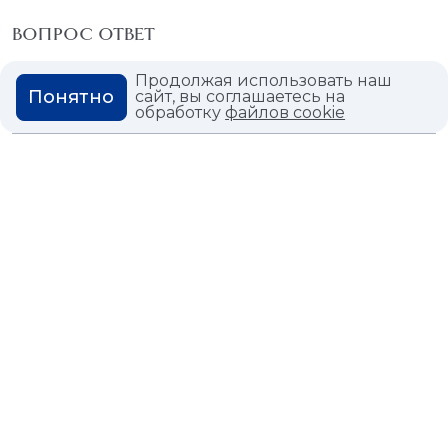
ВОПРОС ОТВЕТ
ГЛОССАРИЙ
Продолжая использовать наш
Понятно
сайт, вы соглашаетесь на
обработку
файлов cookie
Политика конфиденциальности
Политика использования cookies
© 2026,
Мастердом
shop@masterdom.ru
ООО "АРТДЕКОРИУМ", ИНН: 9728136130, КПП: 772801001, ОГРН:
1247700460260, 117335, Город Москва, вн.тер. г. Муниципальный
Округ Черемушки, пр-кт Нахимовский, дом 59А