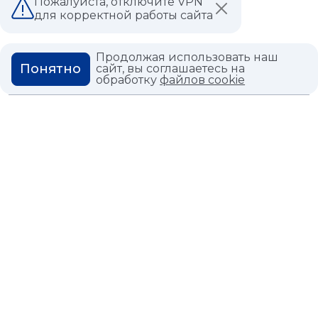
Пожалуйста, отключите VPN
для корректной работы сайта
ВОПРОС ОТВЕТ
ГЛОССАРИЙ
Продолжая использовать наш
Понятно
сайт, вы соглашаетесь на
обработку
файлов cookie
Политика конфиденциальности
Политика использования cookies
© 2026,
Мастердом
shop@masterdom.ru
ООО "АРТДЕКОРИУМ", ИНН: 9728136130, КПП: 772801001, ОГРН:
1247700460260, 117335, Город Москва, вн.тер. г. Муниципальный
Округ Черемушки, пр-кт Нахимовский, дом 59А