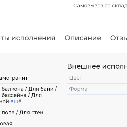
Самовывоз со скла
ты исполнения
Описание
Отз
Внешнее испол
амогранит
Цвет
 балкона / Для бани /
Форма
 бассейна / Для
ной
ещё
 пола / Для стен
овая