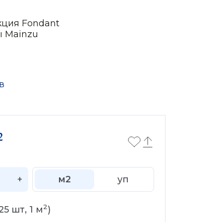
кция Fondant
ы Mainzu
в
2
+
м2
уп
2
25
шт,
1
м
)