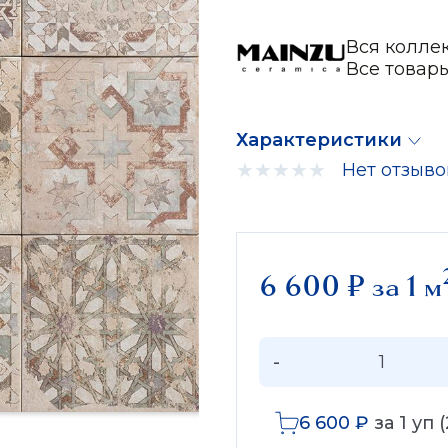
Вся колле
Все товар
Характеристики
Нет отзыво
6 600
₽
за 1 м
-
6 600
₽
за
1
уп (