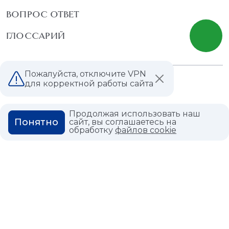
ВОПРОС ОТВЕТ
ГЛОССАРИЙ
Пожалуйста, отключите VPN
Политика конфиденциальности
для корректной работы сайта
Политика использования cookies
Продолжая использовать наш
Понятно
сайт, вы соглашаетесь на
обработку
файлов cookie
© 2026,
Мастердом
shop@masterdom.ru
ООО "АРТДЕКОРИУМ", ИНН: 9728136130, КПП: 772801001, ОГРН:
1247700460260, 117335, Город Москва, вн.тер. г. Муниципальный
Округ Черемушки, пр-кт Нахимовский, дом 59А