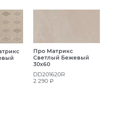
Про Ма
Про Матрикс
атрикс
30x60
Светлый Бежевый
овый
30x60
DD2019
2 313 ₽
DD201620R
2 290 ₽