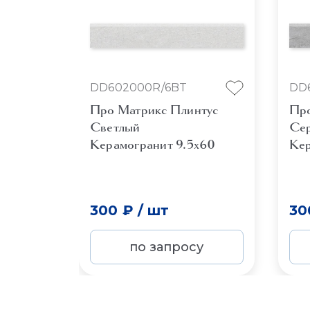
DD602000R/6BT
DD
Про Матрикс Плинтус
Про
Светлый
Се
Керамогранит 9.5x60
Кер
300 ₽
/
шт
30
по запросу