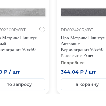
602200R/6BT
DD602420R/6BT
 Матрикс Плинтус
Про Матрикс Плинтус
рый
Антрацит
амогранит 9.5x60
Керамогранит 9.5x60
В наличии:
9 шт
Подробнее
0 ₽
/
шт
344.04 ₽
/
шт
по запросу
в корзину