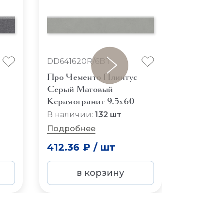
DD641620R/6BT
SG6148
Про Чементо Плинтус
Короле
Серый Матовый
Плинту
Керамогранит 9.5x60
Керамо
В наличии:
132 шт
Подробнее
412.36 ₽
/
шт
321 ₽
в корзину