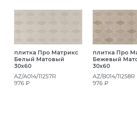
плитка Про Матрикс
плитка Про М
Белый Матовый
Бежевый Мат
30x60
30x60
AZ/A014/11257R
AZ/B014/11258R
976 ₽
976 ₽