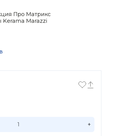
кция Про Матрикс
ы Kerama Marazzi
в
+