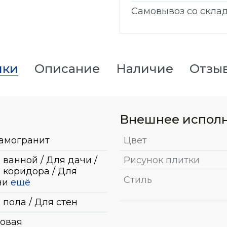
Самовывоз со скла
ики
Описание
Наличие
Отзы
Внешнее испол
амогранит
Цвет
 ванной / Для дачи /
Рисунок плитки
 коридора / Для
Стиль
ни
ещё
 пола / Для стен
овая