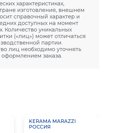
ских характеристиках,
стране изготовления, внешнем
носит справочный характер и
едних доступных на момент
. Количество уникальных
итки («лиц») может отличаться
изводственной партии.
во лиц необходимо уточнять
 оформлением заказа.
KERAMA MARAZZI
KERAM
РОССИЯ
РОССИ