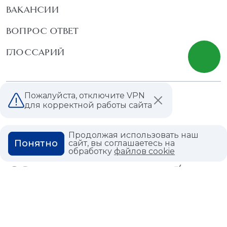
ВАКАНСИИ
ВОПРОС ОТВЕТ
ГЛОССАРИЙ
Пожалуйста, отключите VPN
Политика конфиденциальности
для корректной работы сайта
Политика использования cookies
Продолжая использовать наш
Понятно
сайт, вы соглашаетесь на
обработку
файлов cookie
© 2026,
Мастердом
shop@masterdom.ru
ООО "АРТДЕКОРИУМ", ИНН: 9728136130, КПП: 772801001, ОГРН:
1247700460260, 117335, Город Москва, вн.тер. г. Муниципальный
Округ Черемушки, пр-кт Нахимовский, дом 59А