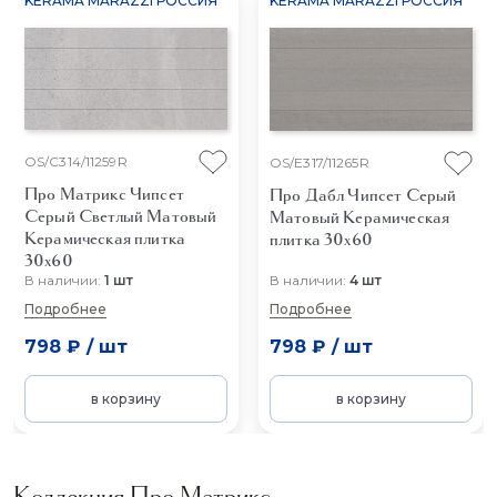
KERAMA MARAZZI РОССИЯ
KERAMA MARAZZI РОССИЯ
OS/C314/11259R
OS/E317/11265R
Про Матрикс Чипсет
Про Дабл Чипсет Серый
Серый Светлый Матовый
Матовый
Керамическая
Керамическая плитка
плитка 30x60
30x60
В наличии:
1 шт
В наличии:
4 шт
Подробнее
Подробнее
798 ₽
/
шт
798 ₽
/
шт
в корзину
в корзину
Коллекция Про Матрикс