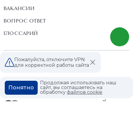
ВАКАНСИИ
ВОПРОС ОТВЕТ
ГЛОССАРИЙ
Пожалуйста, отключите VPN
Политика конфиденциальности
для корректной работы сайта
Политика использования cookies
Продолжая использовать наш
Понятно
сайт, вы соглашаетесь на
обработку
файлов cookie
© 2026,
Мастердом
shop@masterdom.ru
ООО "АРТДЕКОРИУМ", ИНН: 9728136130, КПП: 772801001, ОГРН:
1247700460260, 117335, Город Москва, вн.тер. г. Муниципальный