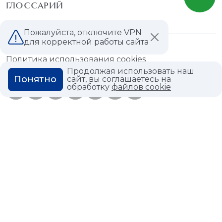
ГЛОССАРИЙ
Пожалуйста, отключите VPN
для корректной работы сайта
Политика конфиденциальности
Политика использования cookies
Продолжая использовать наш
Понятно
сайт, вы соглашаетесь на
обработку
файлов cookie
© 2026,
Мастердом
shop@masterdom.ru
ООО "АРТДЕКОРИУМ", ИНН: 9728136130, КПП: 772801001, ОГРН:
1247700460260, 117335, Город Москва, вн.тер. г. Муниципальный
Округ Черемушки, пр-кт Нахимовский, дом 59А