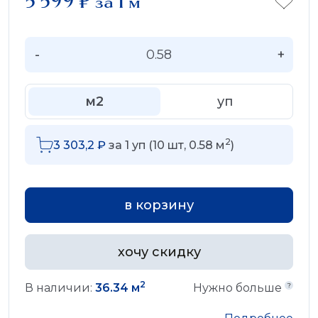
5 599
₽
за 1 м
-
+
м2
уп
2
3 303,2
₽
за
1
уп (
10
шт,
0.58
м
)
в корзину
хочу скидку
2
В наличии:
36.34 м
Нужно больше