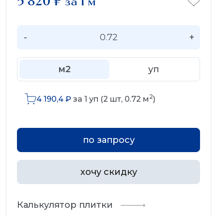
5 820
₽
за 1 м
-
+
м2
уп
2
4 190,4
₽
за
1
уп (
2
шт,
0.72
м
)
по запросу
хочу скидку
Калькулятор плитки