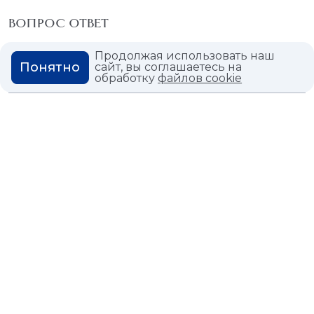
ВОПРОС ОТВЕТ
ГЛОССАРИЙ
Продолжая использовать наш
Понятно
сайт, вы соглашаетесь на
обработку
файлов cookie
Политика конфиденциальности
Политика использования cookies
© 2026,
Мастердом
shop@masterdom.ru
ООО "АРТДЕКОРИУМ", ИНН: 9728136130, КПП: 772801001, ОГРН:
1247700460260, 117335, Город Москва, вн.тер. г. Муниципальный
Округ Черемушки, пр-кт Нахимовский, дом 59А