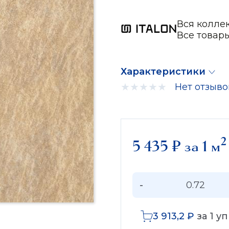
Вся колле
Все товар
Характеристики
Нет отзыво
2
5 435
₽
за 1 м
-
3 913,2
₽
за
1
уп 