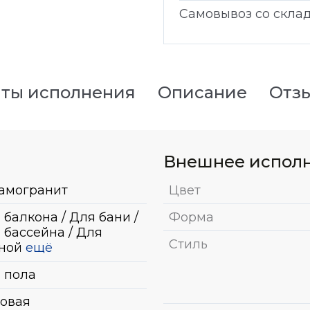
Самовывоз со скла
ты исполнения
Описание
Отз
Внешнее испол
амогранит
Цвет
 балкона / Для бани /
Форма
 бассейна / Для
Стиль
ной
ещё
 пола
овая