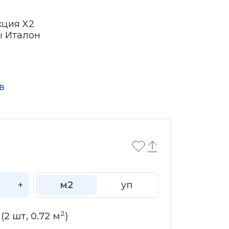
кция X2
ы Италон
в
+
м2
уп
2
(
2
шт,
0.72
м
)