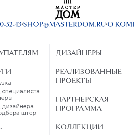
0-32-43
SHOP@MASTERDOM.RU
О КОМ
УПАТЕЛЯМ
ДИЗАЙНЕРЫ
УГИ
РЕАЛИЗОВАННЫЕ
ПРОЕКТЫ
узка
 специалиста
меры
ПАРТНЕРСКАЯ
 дизайнера
ПРОГРАММА
одбора штор
КОЛЛЕКЦИИ
Г