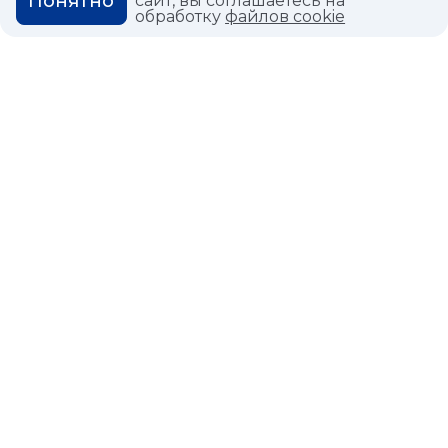
Понятно
сайт, вы соглашаетесь на
ГЛОССАРИЙ
обработку
файлов cookie
Политика конфиденциальности
Политика использования cookies
© 2026,
Мастердом
shop@masterdom.ru
ООО "АРТДЕКОРИУМ", ИНН: 9728136130, КПП: 772801001, ОГРН:
1247700460260, 117335, Город Москва, вн.тер. г. Муниципальный
Округ Черемушки, пр-кт Нахимовский, дом 59А