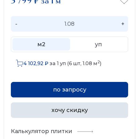
3 799
₽
за 1 м
-
+
м2
уп
2
4 102,92
₽
за
1
уп (
6
шт,
1.08
м
)
по запросу
хочу скидку
Калькулятор плитки