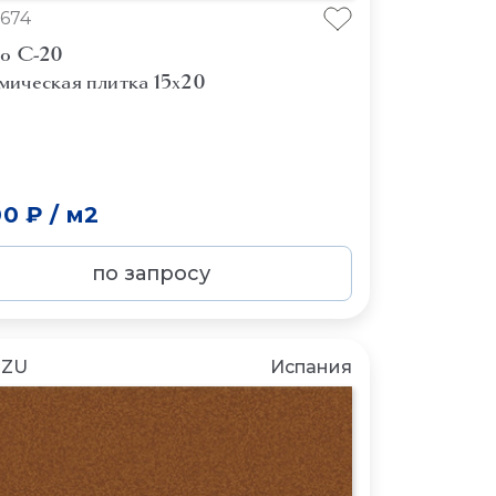
674
lo C-20
мическая плитка 15x20
00 ₽
/
м2
по запросу
NZU
Испания