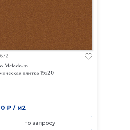
672
lo Melado-m
мическая плитка 15x20
00 ₽
/
м2
по запросу