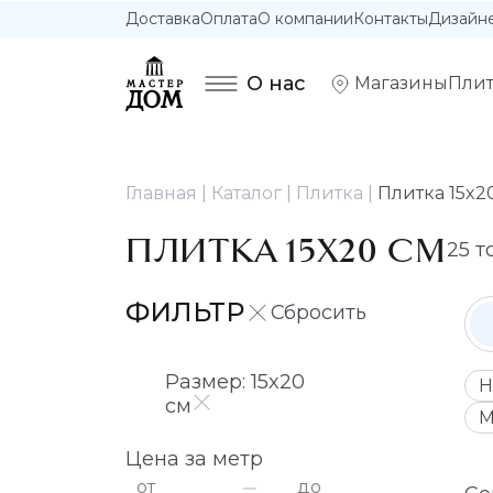
Доставка
Оплата
О компании
Контакты
Дизайн
О нас
Магазины
Плит
Главная
Каталог
Плитка
Плитка 15x2
ПЛИТКА 15X20 СМ
25 т
ФИЛЬТР
Размер: 15x20
Н
см
М
Цена за метр
от
до