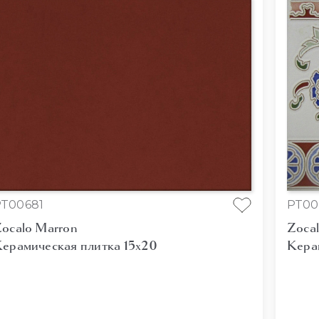
T00681
PT00
ocalo Marron
Zoca
ерамическая плитка 15x20
Кера