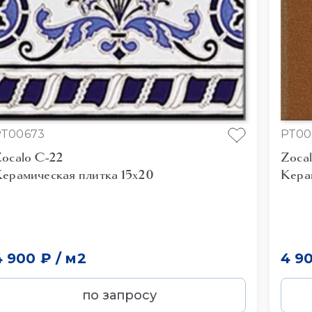
PT00673
PT00
ocalo C-22
Zoca
ерамическая плитка 15x20
Кера
4 900 ₽
/
м2
4 9
по запросу