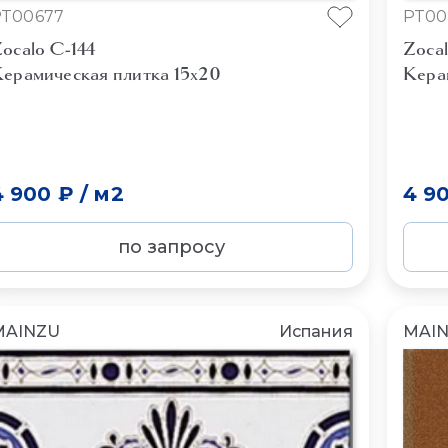
PT00677
PT00
ocalo C-144
Zoca
ерамическая плитка 15x20
Кера
4 900 ₽
/
м2
4 9
по запросу
MAINZU
Испания
MAI