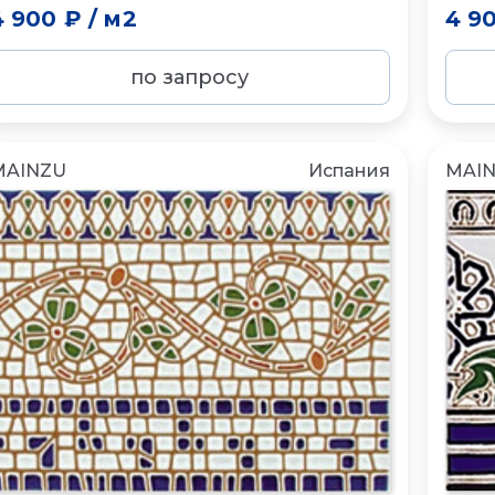
4 900 ₽
/
м2
4 9
по запросу
MAINZU
Испания
MAI