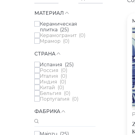
Со
МАТЕРИАЛ
Керамическая
плитка (
25
)
Керамогранит (
0
)
Мрамор (
0
)
СТРАНА
Испания (
25
)
Россия (
0
)
Италия (
0
)
Индия (
0
)
Китай (
0
)
Бельгия (
0
)
Португалия (
0
)
ФАБРИКА
Z
К
Mainzu (
25
)