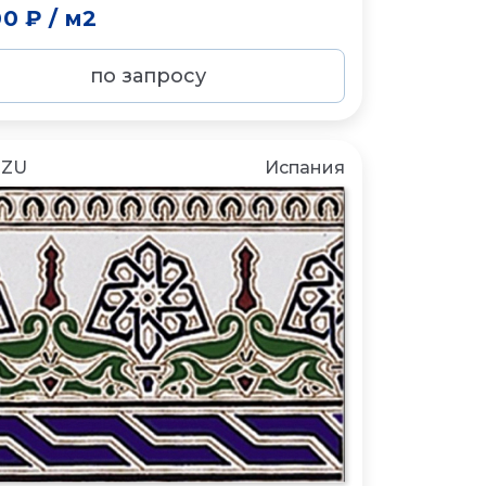
00 ₽
/
м2
по запросу
NZU
Испания