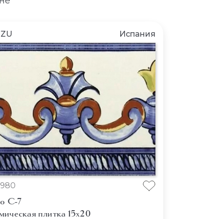
не
NZU
Испания
980
o C-7
мическая плитка 15x20