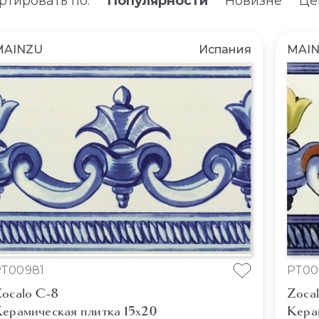
ртировать по:
Популярности
Новизне
Це
MAINZU
Испания
MAI
PT00981
PT00
ocalo C-8
Zocal
ерамическая плитка 15x20
Кера