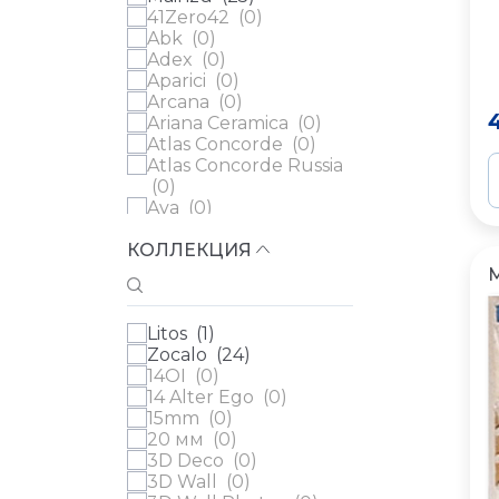
41Zero42 (
0
)
Abk (
0
)
Adex (
0
)
Aparici (
0
)
Arcana (
0
)
Ariana Ceramica (
0
)
Atlas Concorde (
0
)
Atlas Concorde Russia
(
0
)
Ava (
0
)
Azulev (
0
)
КОЛЛЕКЦИЯ
Casa Dolce Casa (
0
)
Cedit (
0
)
Century (
0
)
Ceramica Ribesalbes
Litos (
1
)
(
0
)
Zocalo (
24
)
Ceramica Vilar Albaro
14OI (
0
)
(
0
)
14 Alter Ego (
0
)
Cerdomus (
0
)
15mm (
0
)
Cifre (
0
)
20 мм (
0
)
Cir (
0
)
3D Deco (
0
)
Колизеумгрэс
3D Wall (
0
)
(Coliseumgres) (
0
)