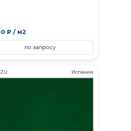
00 ₽
/
м2
по запросу
NZU
Испания