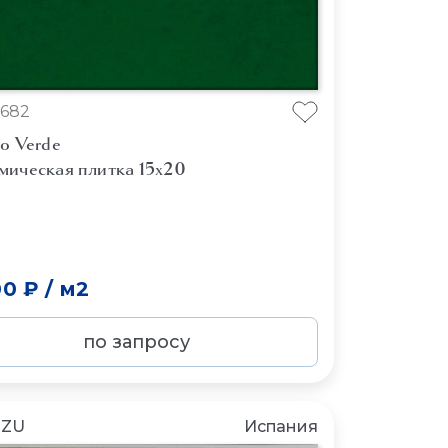
682
o Verde
мическая плитка 15x20
00 ₽
/
м2
по запросу
NZU
Испания