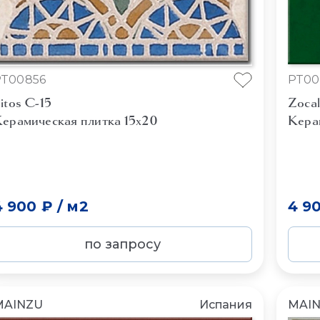
PT00856
PT00
itos C-15
Zocal
ерамическая плитка 15x20
Кера
4 900 ₽
/
м2
4 9
по запросу
MAINZU
Испания
MAI