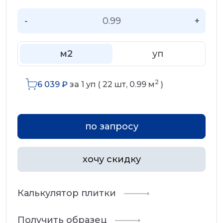
-
+
м2
уп
2
6 039
₽
за
1
уп (
22
шт,
0.99
м
)
по запросу
хочу скидку
Калькулятор плитки
Получить образец