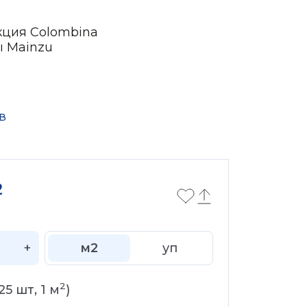
кция Colombina
ы Mainzu
в
2
+
м2
уп
2
25
шт,
1
м
)