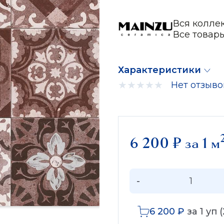
Вся колле
Все товар
Характеристики
Нет отзыво
6 200
₽
за 1 м
-
6 200
₽
за
1
уп (