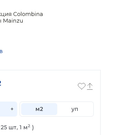
кция Colombina
ы Mainzu
в
2
+
м2
уп
2
(
25
шт,
1
м
)