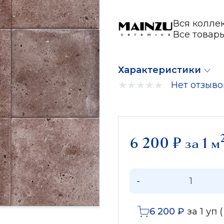
Вся колле
Все товар
Характеристики
Нет отзыво
6 200
₽
за 1 м
-
6 200
₽
за
1
уп 