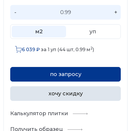
-
+
м2
уп
2
6 039
₽
за
1
уп (
44
шт,
0.99
м
)
по запросу
хочу скидку
Калькулятор плитки
Получить образец